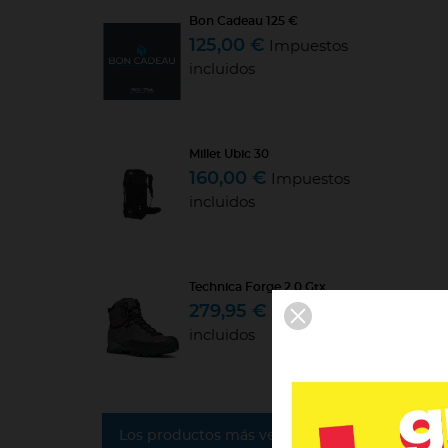
Bon Cadeau 125 €
125,00 €
Impuestos
incluidos
Millet Ubic 30
160,00 €
Impuestos
incluidos
Technica Forge 2.0 Gtx
279,95 €
Impuestos
incluidos
Los productos más vendidos