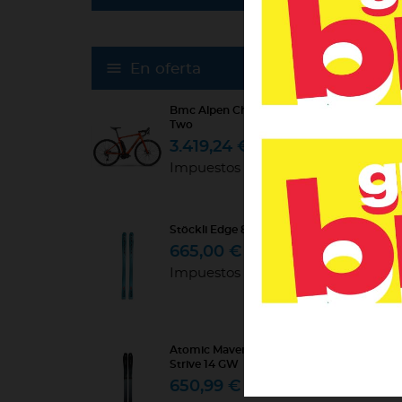
En oferta
Bmc Alpen Challenge Road
Two
3.419,24 €
4.499,00 €
Impuestos incluidos
Stöckli Edge 88
665,00 €
950,00 €
Impuestos incluidos
Atomic Maverick 88 Ti +
Strive 14 GW
650,99 €
929,99 €