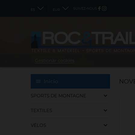
SUIVEZ-NOUS
ES
EUR
Gestionar cookies
NOV
Inicio
keyboard_arrow_down
SPORTS DE MONTAGNE
keyboard_arrow_down
TEXTILES
keyboard_arrow_down
VÉLOS