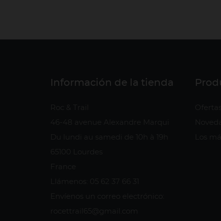
Información de la tienda
Prod
Roc & Trail
Oferta
46-48 avenue Alexandre Marqui
Noved
Du lundi au samedi de 10h à 19h
Los má
65100 Lourdes
France
Llámenos: 05 62 37 66 31
Envíenos un correo electrónico:
rocettrail65@gmail.com