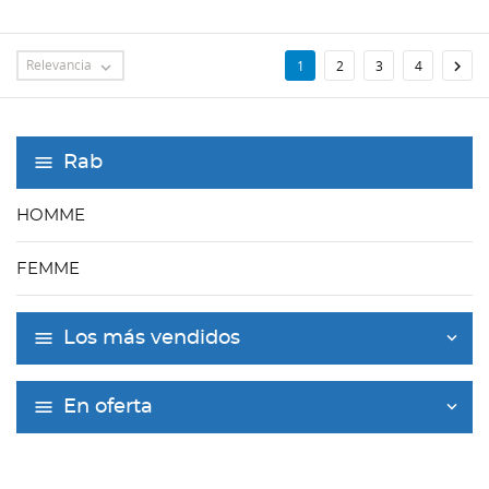
Relevancia

1
2
3
4

Rab
HOMME
FEMME
Los más vendidos
En oferta