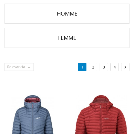
HOMME
FEMME
Relevancia

1
2
3
4
