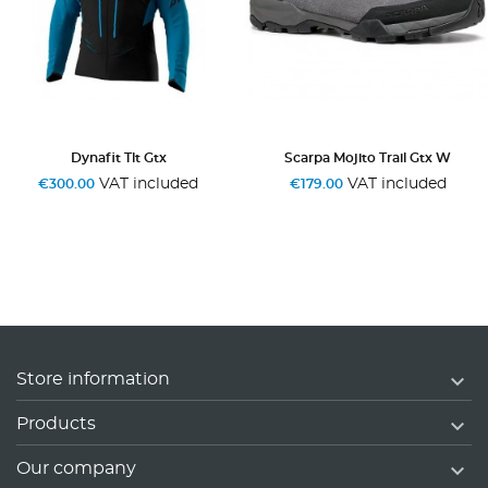
Dynafit Tlt Gtx
Scarpa Mojito Trail Gtx W
VAT included
VAT included
€300.00
€179.00

Store information

Products

Our company