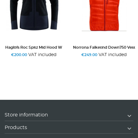
 Mid Hood W
Norrona Falketind Down750 Vest
Rossignol Delta Sp
ncluded
VAT included
VAT 
€249.00
€295.00

Store information

Products