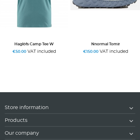
Haglöfs Camp Tee W
Nnormal Tomir
VAT included
VAT included
€50.00
€150.00

Store information

Products

Our company