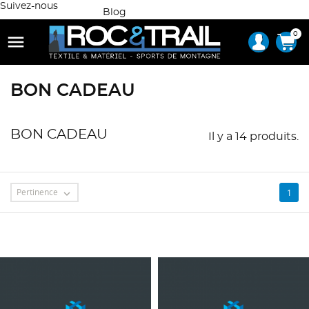
Suivez-nous
Blog
0

BON CADEAU
BON CADEAU
Il y a 14 produits.
Pertinence
1
